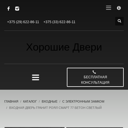
×
КАК ЗАКАЗАТЬ ДВЕРИ
+375 (29) 622-86-11
+375 (33) 622-86-11
1
Вы оставляете заявку.
2
Вам звонит наш менеджер.
3
Оговариваем с Вами условия.
Хорошие Двери
Если у Вас остались вопросы пожалуйста свяжитесь с нами
по электронной почте horoshie_dveri@mail.ru . Спасибо!
МЫ РАБОТАЕМ
БЕСПЛАТНАЯ
КОНСУЛЬТАЦИЯ
ПН — ПТ 10:00 — 19:00
СБ 10:00 — 15:00
ВС Выходной
ГЛАВНАЯ
КАТАЛОГ
ВХОДНЫЕ
С ЭЛЕКТРОННЫМ ЗАМКОМ
ВХОДНАЯ ДВЕРЬ ГРАНИТ РОЯЛ СМАРТ 77 БЕТОН СВЕТЛЫЙ